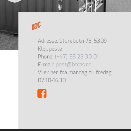
Adresse: Storebotn 75, 5309
Kleppestø
Phone:
(+47) 55 23 30 01
E-mail:
post@btcas.no
Vi er her fra mandag til fredag:
07.30-16.30