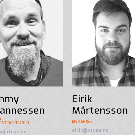
mmy
Eirik
hannessen
Mårtensson
G
MEKANISK
K VEDLIKEHOLD
eirik@btcas.no
@btcas.no