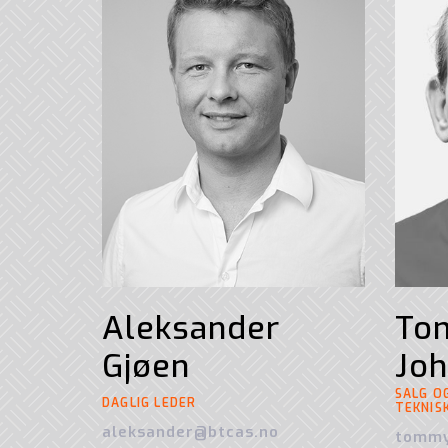
Aleksander
To
Gjøen
Jo
SALG O
DAGLIG LEDER
TEKNIS
aleksander@btcas.no
tommy