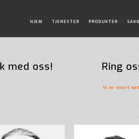
HJEM
TJENESTER
PRODUKTER
SAK
k med oss!
Ring o
Vi er stort se