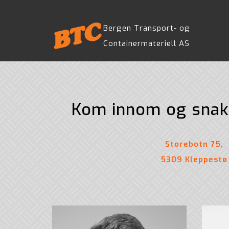
Skip
Skip
links
to
Bergen Transport- og
primary
Containermateriell AS
navigation
Skip
to
content
Kom innom og snak
Storebotn 75,
5309 Kleppestø