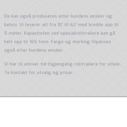
De kan også produseres etter kundens ønsker og
behov. Vi leverer alt fra 10′ til 62′ med bredde opp til
5 meter. Kapasiteten ved spesialrolltrailere kan gå
helt opp til 165 tonn. Farge og merking tilpasses
også etter kundens ønsker.
Vi har til enhver tid tilgjengelig rolltrailere for utleie.
Ta kontakt for utvalg og priser.