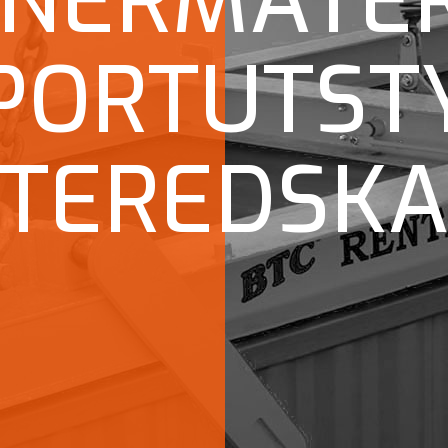
INERMATER
PORTUTST
FTEREDSK