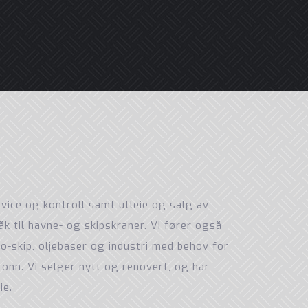
rvice og kontroll samt utleie og salg av
k til havne- og skipskraner. Vi fører også
ro-skip, oljebaser og industri med behov for
 tonn. Vi selger nytt og renovert, og har
ie.