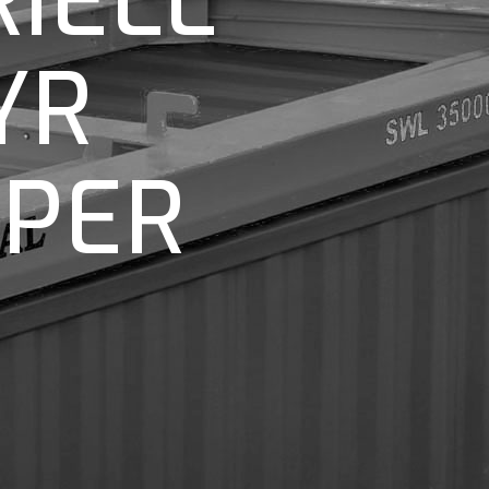
IELL
YR
APER