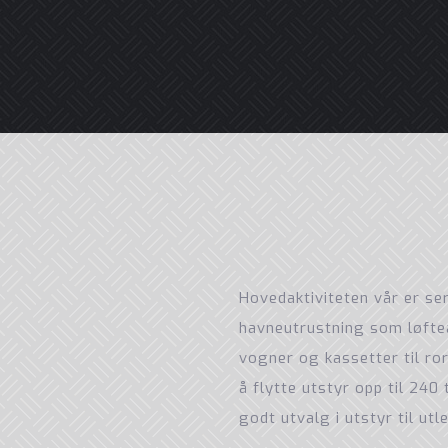
Hovedaktiviteten vår er se
havneutrustning som løfteå
vogner og kassetter til ro
å flytte utstyr opp til 240
godt utvalg i utstyr til utle