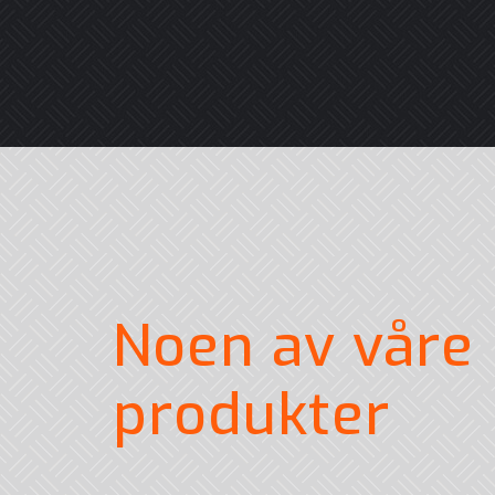
Noen av våre
produkter