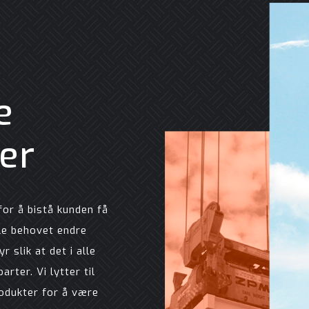
e
er
for å bistå kunden få
lle behovet endre
 slik at det i alle
rter. Vi lytter til
odukter for å være